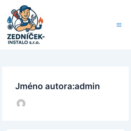
Přeskočit
na
obsah
Jméno autora:admin