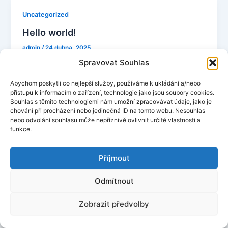
Uncategorized
Hello world!
admin
/
24 dubna, 2025
Spravovat Souhlas
Welcome to WordPress. This is your first post. Edit
or delete it, then start writing!
Abychom poskytli co nejlepší služby, používáme k ukládání a/nebo
přístupu k informacím o zařízení, technologie jako jsou soubory cookies.
Souhlas s těmito technologiemi nám umožní zpracovávat údaje, jako je
chování při procházení nebo jedinečná ID na tomto webu. Nesouhlas
nebo odvolání souhlasu může nepříznivě ovlivnit určité vlastnosti a
funkce.
Příjmout
Odmítnout
Zobrazit předvolby
© Zedníček - instalo s.r.o. 2026